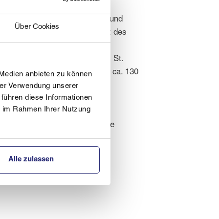
anglaufausbildung von Kindern und
Über Cookies
reifenden Trainingsgemeinschaft des
ommen aus St. Gilgen, Strobl, St.
ad Goisern. Wir haben derzeit ca. 130
 Medien anbieten zu können
en wir die Schanzen in Bad
hrer Verwendung unserer
 führen diese Informationen
ie im Rahmen Ihrer Nutzung
Spielerisch werden Technik und
ank der Instandhaltung durch die
Alle zulassen