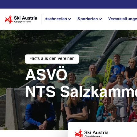
#schneefan
Sportarten
Veranstaltung
Facts aus den Vereinen
ASVÖ
NTS Salzkamm