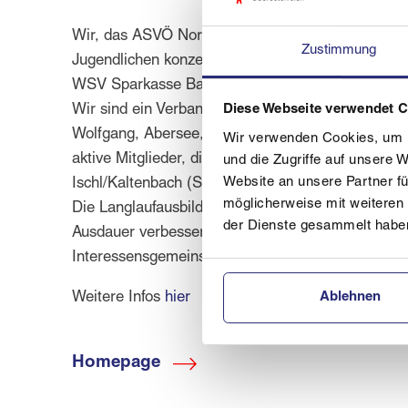
Wir, das ASVÖ Nordic Team Salzkammergut, sind ei
Zustimmung
Jugendlichen konzentriert. Die Sparte Biathlon is
WSV Sparkasse Bad Ischl und des SV Bad Goiser
Wir sind ein Verband aus Sportlern aus dem ganze
Diese Webseite verwendet 
Wolfgang, Abersee, Bad Ischl, Gschwandt bei Gmu
Wir verwenden Cookies, um I
aktive Mitglieder, die dem nordischen Sport im 
und die Zugriffe auf unsere 
Website an unsere Partner fü
Ischl/Kaltenbach (Sparkassenarena) und im Winte
möglicherweise mit weiteren
Die Langlaufausbildung ist bei uns ebenfalls wich
der Dienste gesammelt habe
Ausdauer verbessert. Unsere wichtigste Langlaufst
Interessensgemeinschaft Rettenbachalm (IGR), bis 
Weitere Infos
hier
Ablehnen
Homepage