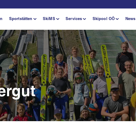
en
Sportstätten
SkiMS
Services
Skipool OÖ
News
ergut