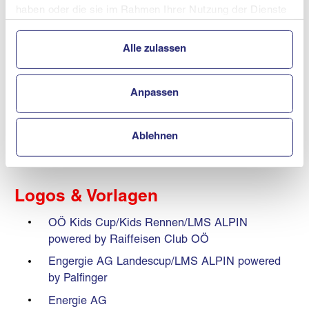
haben oder die sie im Rahmen Ihrer Nutzung der Dienste
OÖ PISTENHILFE
gesammelt haben.
Alle zulassen
Pistenhilfe Eröffnung und Pistenhilfe neu
2025.26
Anpassen
Leistungssportarten
Ablehnen
Kaderlisten und Infos unter den jeweilgen Sportarten!
Logos & Vorlagen
OÖ Kids Cup/Kids Rennen/LMS ALPIN
powered by Raiffeisen Club OÖ
Engergie AG Landescup/LMS ALPIN powered
by Palfinger
Energie AG