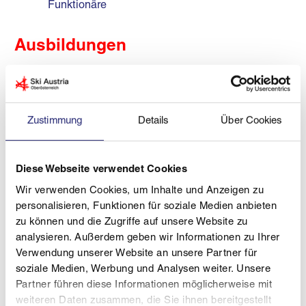
Funktionäre
Ausbildungen
KR Rennleiter-Informationsveranstaltung Alpin
- Präsentation
CHKR Ausbildung LSVOÖ 2023 12.pdf
Zustimmung
Details
Über Cookies
CHKR- Checkliste 20230124.1.pdf
LSVOÖ KR Tagung 20.11.2024
Diese Webseite verwendet Cookies
Wir verwenden Cookies, um Inhalte und Anzeigen zu
LSVOÖ KR Tagung 2023 11
personalisieren, Funktionen für soziale Medien anbieten
22_Präsentation.pdf
zu können und die Zugriffe auf unsere Website zu
Eignungskriterien LSVOÖ Übungsleiter
analysieren. Außerdem geben wir Informationen zu Ihrer
Verwendung unserer Website an unsere Partner für
ALPIN.pdf
soziale Medien, Werbung und Analysen weiter. Unsere
Ausschreibung Übungsleiter
- ausgebucht!!!
Partner führen diese Informationen möglicherweise mit
weiteren Daten zusammen, die Sie ihnen bereitgestellt
Terminplan Lehrwesen 2026.27