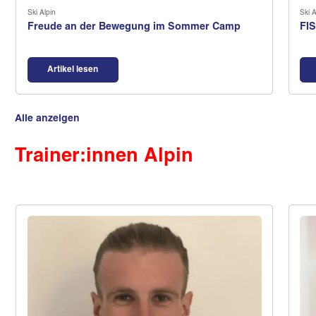
Ski Alpin
Ski A
Freude an der Bewegung im Sommer Camp
FIS
Artikel lesen
Alle anzeigen
Trainer:innen Alpin