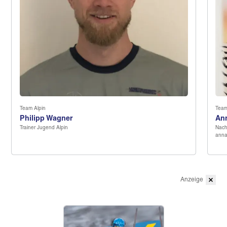
Team Alpin
Team
Philipp Wagner
An
Trainer Jugend Alpin
Nach
Anzeige