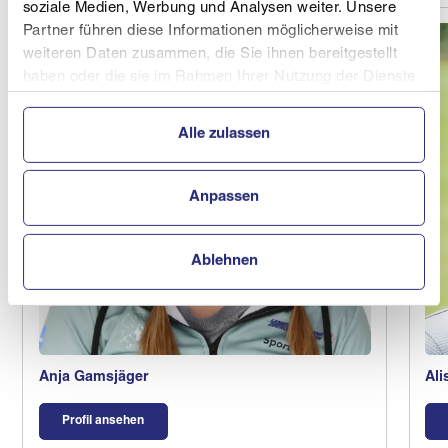
soziale Medien, Werbung und Analysen weiter. Unsere
Partner führen diese Informationen möglicherweise mit
weiteren Daten zusammen, die Sie ihnen bereitgestellt
haben oder die sie im Rahmen Ihrer Nutzung der Dienste
gesammelt haben.
Alle zulassen
Anpassen
Ablehnen
Anja Gamsjäger
Ali
Profil ansehen