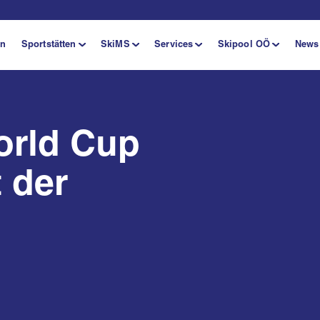
en
Sportstätten
SkiMS
Services
Skipool OÖ
News
orld Cup
 der