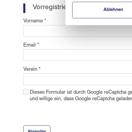
Vorregistrierung HelferInnen Au
Ablehnen
Vorname
Email
Verein
Dieses Formular ist durch Google reCaptcha ge
und willige ein, dass Google reCaptcha gelade
Absenden