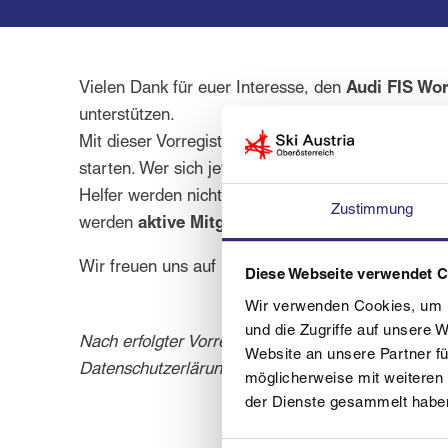
Vielen Dank für euer Interesse, den
Audi FIS Wo
unterstützen.
Mit dieser Vorregistrierung erfassen wir die Konta
starten. Wer sich jetzt vorregistriert, erhält alle 
Helfer werden nicht nur an den Veranstaltungstag
Zustimmung
werden
aktive Mitglieder des ÖSV
bevorzugt berü
Wir freuen uns auf EureUnterstützung!
Diese Webseite verwendet 
Wir verwenden Cookies, um I
und die Zugriffe auf unsere 
Nach erfolgter Vorregistrierung erhalten Sie ein 
Website an unsere Partner fü
Datenschutzerlärung und AGBS anklicken!)
möglicherweise mit weiteren
der Dienste gesammelt habe