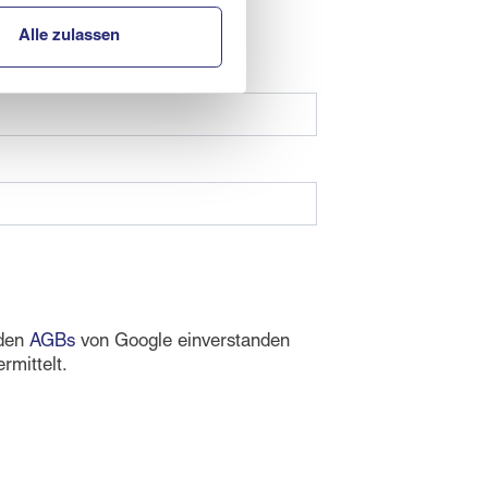
men
Alle zulassen
den
AGBs
von Google einverstanden
rmittelt.