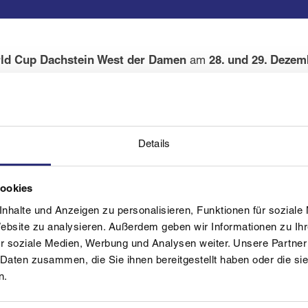
rld Cup Dachstein West der Damen
am
28. und 29. Dezem
ktdaten aller Interessierten. Die definitive Anmeldung wird vo
aktuellen Informationen und wird rechtzeitig über die weiteren 
en selbst, sondern auch für den
Auf- und Abbau
benötigt. Be
Details
cksichtigt.
Cookies
nhalte und Anzeigen zu personalisieren, Funktionen für soziale
Website zu analysieren. Außerdem geben wir Informationen zu I
Bestägigungsmail auf die im Formular angegebenen Mailadress
r soziale Medien, Werbung und Analysen weiter. Unsere Partner
 Daten zusammen, die Sie ihnen bereitgestellt haben oder die s
n.