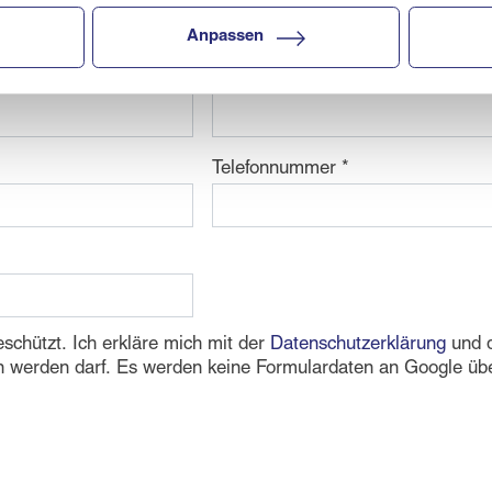
di FIS Ski World Cup Dachstein West der Da
Anpassen
Nachname
Telefonnummer
schützt. Ich erkläre mich mit der
Datenschutzerklärung
und 
n werden darf. Es werden keine Formulardaten an Google übe