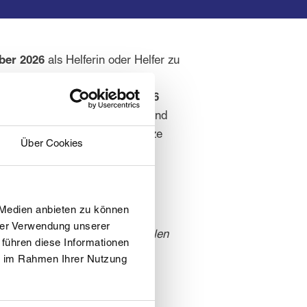
ber 2026
als Helferin oder Helfer zu
raussichtlich
Mitte August 2026
Schritte informiert.Helferinnen und
i der Vergabe der Helfereinsätze
Über Cookies
 Medien anbieten zu können
hrer Verwendung unserer
e (Bitte beachten: beim Ausfüllen
 führen diese Informationen
ie im Rahmen Ihrer Nutzung