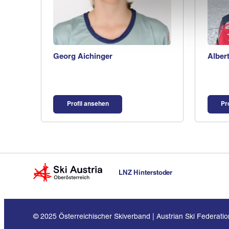
Georg Aichinger
Alber
Profil ansehen
Pr
LNZ Hinterstoder
© 2025 Österreichischer Skiverband | Austrian Ski Federation.