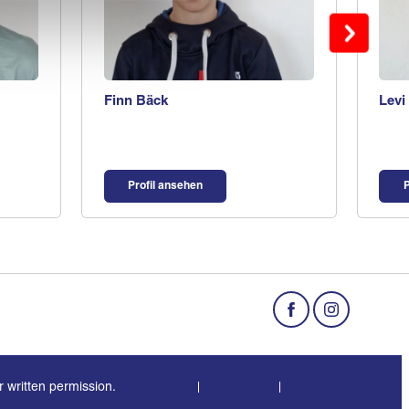
Finn Bäck
Levi
Profil ansehen
P
r written permission.
Kontakt
Datenschutz
Impressum