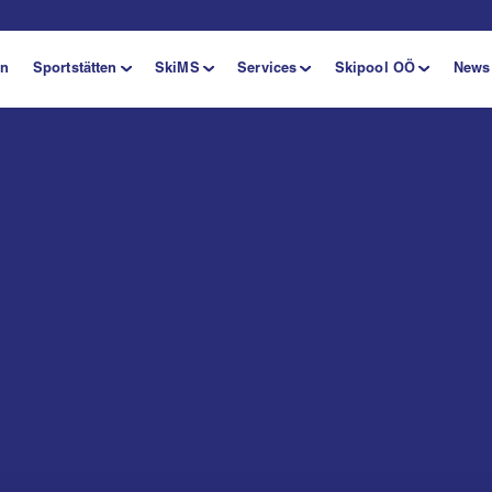
en
Sportstätten
SkiMS
Services
Skipool OÖ
News