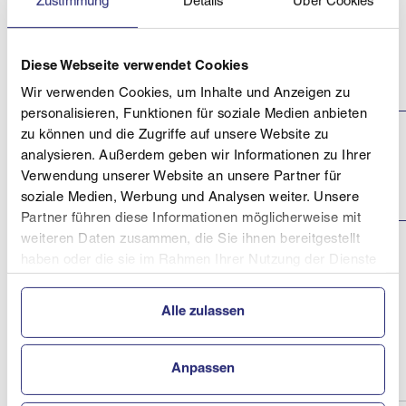
Zustimmung
Details
Über Cookies
Langlauf
Landescup, LM,
Salzkammergutcup
Tiefbunnauloipe
15.02.2026
Faistenau
Klassisch Thalgau /
Diese Webseite verwendet Cookies
Tiefbrunnauloipe
Faistenau
Wir verwenden Cookies, um Inhalte und Anzeigen zu
personalisieren, Funktionen für soziale Medien anbieten
Änderung
zu können und die Zugriffe auf unsere Website zu
wegen
Landesmeisterschaft
analysieren. Außerdem geben wir Informationen zu Ihrer
Schneemangels:
08.02.2026
Skating SU
Loipenhaus
Verwendung unserer Website an unsere Partner für
Eidenberg
Ulrichsberg (
Schöneben )
soziale Medien, Werbung und Analysen weiter. Unsere
Partner führen diese Informationen möglicherweise mit
weiteren Daten zusammen, die Sie ihnen bereitgestellt
Salzkammergutcup
haben oder die sie im Rahmen Ihrer Nutzung der Dienste
Fuschl
(Austragungsort
gesammelt haben.
Faistenau
07.02.2026
Faistenau,
Alle zulassen
Braumsau-Loipe
Kugelberg)
Anpassen