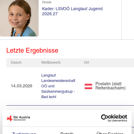
Details
Kader: LSVOÖ Langlauf Jugend
2026.27
Letzte Ergebnisse
Datum
Wettbewerb
Ort
Langlauf
Landesmeisterschaft
Postalm (statt
14.03.2026
OÖ und
Rettenbachalm)
Salzkammergutcup -
Bad Ischl
Salzkammergutcup
Postalm
28.02.2026
Langlauf 2025/26