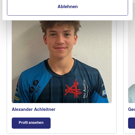
Ablehnen
Alexander Achleitner
Geo
Profil ansehen