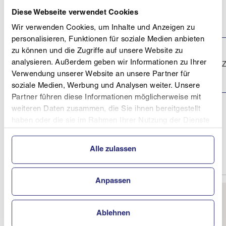
Pyhrn,
14.03.2026
1
Priel Cup
Wurzeralm -
Diese Webseite verwendet Cookies
NACHWUCHSCUP
Hahnlgraben
Schüler, FINALE
Wir verwenden Cookies, um Inhalte und Anzeigen zu
personalisieren, Funktionen für soziale Medien anbieten
zu können und die Zugriffe auf unsere Website zu
OÖ Energie AG
LMS Schüler*innen
Piste Trinkl
analysieren. Außerdem geben wir Informationen zu Ihrer
08.03.2026
NI
Strecke
powered by
Verwendung unserer Website an unsere Partner für
Hisense
soziale Medien, Werbung und Analysen weiter. Unsere
Partner führen diese Informationen möglicherweise mit
OÖ Energie AG
weiteren Daten zusammen, die Sie ihnen bereitgestellt
LMS Schüler*innen
Piste Trinkl
07.03.2026
8
haben oder die sie im Rahmen Ihrer Nutzung der Dienste
Strecke
powered by
gesammelt haben.
Hisense
Alle zulassen
Anpassen
Ablehnen