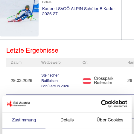
Details
Kader: LSVOÖ ALPIN Schüler B Kader
2026.27
Letzte Ergebnisse
Datum
Wettbewerb
Ort
Ra
Steirischer
Crosspark
29.03.2026
26
Raiffeisen
Reiteralm
Schülercup 2026
Grünau im
22.03.2026
Almtal -
4
KidsXBattle 2026
Kasberg
Zustimmung
Details
Über Cookies
40. Sparkassen
Spital am
Kremstal-Pyhrn-