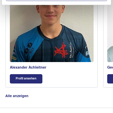
Alexander Achleitner
Geo
Profil ansehen
Alle anzeigen