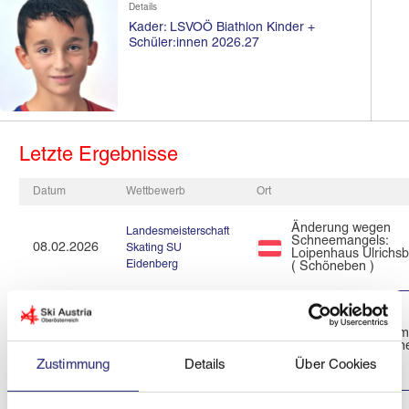
Details
Kader: LSVOÖ Biathlon Kinder +
Schüler:innen 2026.27
Letzte Ergebnisse
Datum
Wettbewerb
Ort
Änderung wegen
Landesmeisterschaft
Schneemangels:
08.02.2026
Skating SU
Loipenhaus Ulrichs
Eidenberg
( Schöneben )
Energie AG
Langlauf Landescup
Nordisches Zentrum
01.02.2026
Böhmerwald/Schön
FT powered by
Zustimmung
Details
Über Cookies
evileye