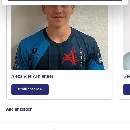
Alexander Achleitner
Geo
Profil ansehen
Alle anzeigen