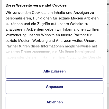
Flutlicht-Skating-
Sportarena Liebena
10.01.2026
Diese Webseite verwendet Cookies
Nightrace
Wir verwenden Cookies, um Inhalte und Anzeigen zu
personalisieren, Funktionen für soziale Medien anbieten
Skiroller Race
Güterweg Grünwald
12.10.2025
zu können und die Zugriffe auf unsere Website zu
Böhmerwald inkl.
OÖ Landescup
analysieren. Außerdem geben wir Informationen zu Ihrer
Verwendung unserer Website an unsere Partner für
soziale Medien, Werbung und Analysen weiter. Unsere
DER
DOPPELSTOCK
Partner führen diese Informationen möglicherweise mit
NÖ und OÖ
Fahrsicherheitszent
weiteren Daten zusammen, die Sie ihnen bereitgestellt
21.09.2025
Waldviertel Gmünd
LANDESCUP
haben oder die sie im Rahmen Ihrer Nutzung der Dienste
Skiroller
gesammelt haben.
Vielseitigkeitslauf
Alle zulassen
Anpassen
Ablehnen