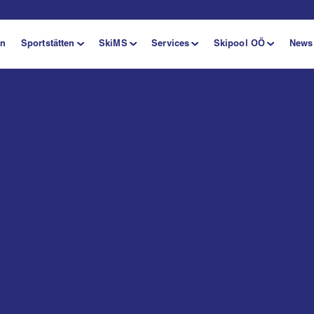
en
Sportstätten
SkiMS
Services
Skipool OÖ
News