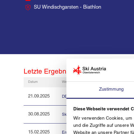
SU Windischgarsten - Biathlon
Letzte Ergebnisse
Datum
Wettbewerb
Zustimmung
21.09.2025
DER DOPPELSTOCK NÖ und OÖ LANDESCUP
Diese Webseite verwendet 
30.08.2025
Skiroller Landescup
Wir verwenden Cookies, um I
und die Zugriffe auf unsere 
15.02.2025
Energie AG Langlauf Landescup FT KRIT
Website an unsere Partner fü