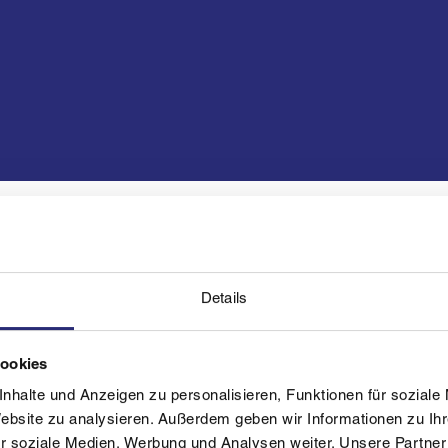
Ort
Details
Fahrsicherheitszen
 Skiroller Vielseitigkeitslauf
Cookies
Skirollerzentrum Innv
nhalte und Anzeigen zu personalisieren, Funktionen für soziale
Website zu analysieren. Außerdem geben wir Informationen zu I
Hutterer Böden / Hö
ERIUM powered by evileye
r soziale Medien, Werbung und Analysen weiter. Unsere Partner