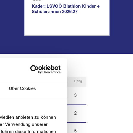
Details
Kader: LSVOÖ Biathlon Kinder +
Schüler:innen 2026.27
Rang
Über Cookies
3
trum Waldviertel Gmünd
2
iertel
 Medien anbieten zu können
hrer Verwendung unserer
5
ss oder je nach Schneelage
 führen diese Informationen