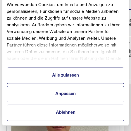
SCHÜLERMEISTERSCHAFTEN
Wir verwenden Cookies, um Inhalte und Anzeigen zu
personalisieren, Funktionen für soziale Medien anbieten
SALZBURGMILCH KIDSCUP
zu können und die Zugriffe auf unsere Website zu
Turrachb
18.03.2026
2026 ÖSV
FIS - Str
analysieren. Außerdem geben wir Informationen zu Ihrer
SCHÜLERMEISTERSCHAFTEN
Verwendung unserer Website an unsere Partner für
soziale Medien, Werbung und Analysen weiter. Unsere
Spital am
40. Sparkassen Kremstal-Pyhrn-
Partner führen diese Informationen möglicherweise mit
Pyhrn,
14.03.2026
Priel Cup NACHWUCHSCUP
Wurzeral
weiteren Daten zusammen, die Sie ihnen bereitgestellt
Schüler, FINALE
Hahnlgra
haben oder die sie im Rahmen Ihrer Nutzung der Dienste
gesammelt haben.
Alle zulassen
Anpassen
Ablehnen