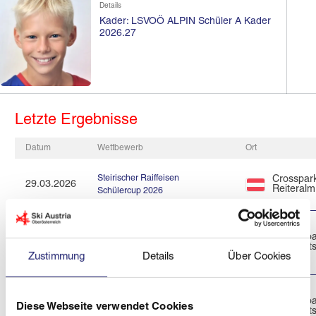
Details
Kader: LSVOÖ ALPIN Schüler A Kader
2026.27
Letzte Ergebnisse
Datum
Wettbewerb
Ort
Steirischer Raiffeisen
Crosspar
29.03.2026
Reiteralm
Schülercup 2026
SALZBURGMILCH KIDSCUP
Turrachb
20.03.2026
2026 ÖSV
Eisenhuts
SCHÜLERMEISTERSCHAFTEN
Zustimmung
Details
Über Cookies
SALZBURGMILCH KIDSCUP
Turrachb
19.03.2026
Diese Webseite verwendet Cookies
2026 ÖSV
Eisenhuts