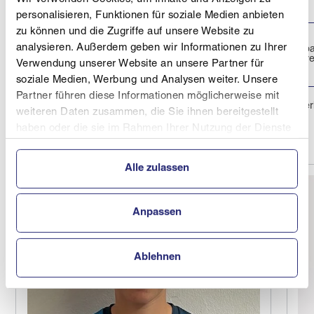
SCHÜLERMEISTERSCHAFTEN
personalisieren, Funktionen für soziale Medien anbieten
zu können und die Zugriffe auf unsere Website zu
SALZBURGMILCH KIDSCUP
analysieren. Außerdem geben wir Informationen zu Ihrer
Turrachb
18.03.2026
2026 ÖSV
FIS - Str
Verwendung unserer Website an unsere Partner für
SCHÜLERMEISTERSCHAFTEN
soziale Medien, Werbung und Analysen weiter. Unsere
Partner führen diese Informationen möglicherweise mit
Turrache
18.03.2026
FUTURE CHAMPIONS
weiteren Daten zusammen, die Sie ihnen bereitgestellt
haben oder die sie im Rahmen Ihrer Nutzung der Dienste
gesammelt haben.
Alle zulassen
Anpassen
Ablehnen