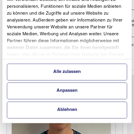
SCHÜLERMEISTERSCHAFTEN
personalisieren, Funktionen für soziale Medien anbieten
zu können und die Zugriffe auf unsere Website zu
SALZBURGMILCH KIDSCUP
analysieren. Außerdem geben wir Informationen zu Ihrer
Turrachb
18.03.2026
2026 ÖSV
FIS - Str
Verwendung unserer Website an unsere Partner für
SCHÜLERMEISTERSCHAFTEN
soziale Medien, Werbung und Analysen weiter. Unsere
Partner führen diese Informationen möglicherweise mit
Turrache
18.03.2026
FUTURE CHAMPIONS
weiteren Daten zusammen, die Sie ihnen bereitgestellt
haben oder die sie im Rahmen Ihrer Nutzung der Dienste
gesammelt haben.
Alle zulassen
Anpassen
Ablehnen