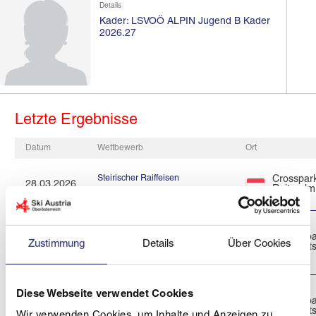
Details
Kader: LSVOÖ ALPIN Jugend B Kader
2026.27
Letzte Ergebnisse
Datum
Wettbewerb
Ort
Steirischer Raiffeisen
Crosspar
28.03.2026
Reiteralm
Schülercup 2026
SALZBURGMILCH KIDSCUP
Turrachb
20.03.2026
2026 ÖSV
Zustimmung
Details
Über Cookies
Eisenhuts
SCHÜLERMEISTERSCHAFTEN
Diese Webseite verwendet Cookies
SALZBURGMILCH KIDSCUP
Turrachb
19.03.2026
2026 ÖSV
Eisenhuts
Wir verwenden Cookies, um Inhalte und Anzeigen zu