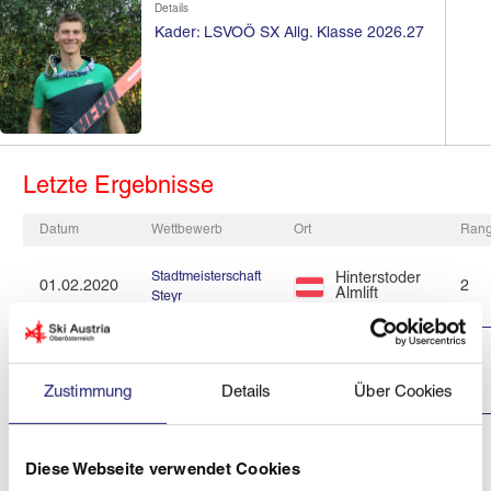
Details
Kader: LSVOÖ SX Allg. Klasse 2026.27
Letzte Ergebnisse
Datum
Wettbewerb
Ort
Ran
Stadtmeisterschaft
Hinterstoder
01.02.2020
2
Almlift
Steyr
Hinterstoder
ASVÖ Trophy
03.02.2019
Lärchenhang
2
2019
& Snow Trail
Zustimmung
Details
Über Cookies
3. Lauf Erw. Sport
Lackenhof
27.01.2019
1
Kaiser Ennstalcup
Diese Webseite verwendet Cookies
2019