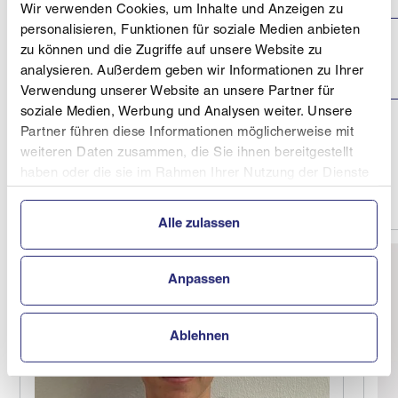
Wir verwenden Cookies, um Inhalte und Anzeigen zu
personalisieren, Funktionen für soziale Medien anbieten
2. Lauf Erw. Sport
zu können und die Zugriffe auf unsere Website zu
Lackenhof
27.01.2019
1
Kaiser Ennstalcup
analysieren. Außerdem geben wir Informationen zu Ihrer
2019
Verwendung unserer Website an unsere Partner für
soziale Medien, Werbung und Analysen weiter. Unsere
Spital am
Partner führen diese Informationen möglicherweise mit
OÖ Energie AG
Pyhrn,
25.03.2018
2
Wurzeralm -
Nachwuchscup
weiteren Daten zusammen, die Sie ihnen bereitgestellt
Hahnlgraben
haben oder die sie im Rahmen Ihrer Nutzung der Dienste
gesammelt haben.
Alle zulassen
Anpassen
Ablehnen