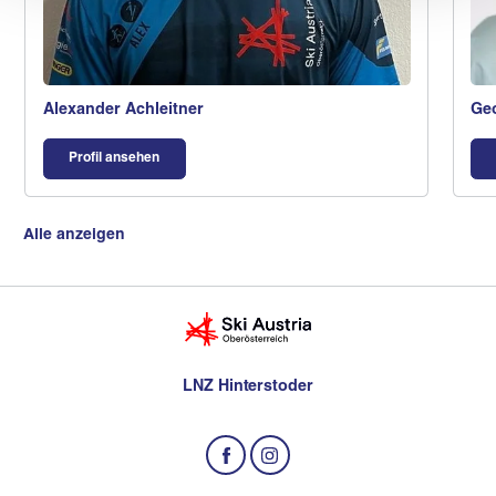
Alexander Achleitner
Geo
Profil ansehen
Alle anzeigen
LNZ Hinterstoder