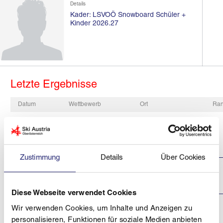
Details
Kader: LSVOÖ Snowboard Schüler +
Kinder 2026.27
Letzte Ergebnisse
Datum
Wettbewerb
Ort
Ra
OÖ Snowboardtour
St.Georgen
27.02.2026
am Walde
2
PSL St.Georgen am
Schorschilift
Walde
Zustimmung
Details
Über Cookies
OÖ Snowboardtour
Hinterstoder
08.02.2026
2
Hinterstoder PGS
Diese Webseite verwendet Cookies
OÖ Snowboardtour
Wir verwenden Cookies, um Inhalte und Anzeigen zu
Hochficht
personalisieren, Funktionen für soziale Medien anbieten
Hochficht
18.01.2026
1