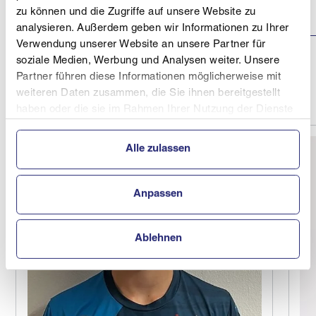
Landesmeisterschaft
zu können und die Zugriffe auf unsere Website zu
PGS
analysieren. Außerdem geben wir Informationen zu Ihrer
Verwendung unserer Website an unsere Partner für
OÖ Snowboardtour
soziale Medien, Werbung und Analysen weiter. Unsere
Hochficht
17.01.2026
1
Hochficht PSL
Partner führen diese Informationen möglicherweise mit
weiteren Daten zusammen, die Sie ihnen bereitgestellt
haben oder die sie im Rahmen Ihrer Nutzung der Dienste
gesammelt haben.
Alle zulassen
Anpassen
Ablehnen