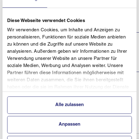
Pletzer Resorts
Austria Cup, ÖM/FIS
Stadion
22.02.2026
Langlauf Verfolgung
Ramsau
- CT, Ramsau am
Diese Webseite verwendet Cookies
Dachstein
Wir verwenden Cookies, um Inhalte und Anzeigen zu
personalisieren, Funktionen für soziale Medien anbieten
Pletzer Resorts
zu können und die Zugriffe auf unsere Website zu
Austria Cup, ÖM/
Stadion
analysieren. Außerdem geben wir Informationen zu Ihrer
21.02.2026
ÖSTM/FIS Langlauf
Ramsau
Einzel - FT, Ramsau
Verwendung unserer Website an unsere Partner für
am Dachstein
soziale Medien, Werbung und Analysen weiter. Unsere
Partner führen diese Informationen möglicherweise mit
weiteren Daten zusammen, die Sie ihnen bereitgestellt
Langlauf
Landescup, LM,
haben oder die sie im Rahmen Ihrer Nutzung der Dienste
Salzkammergutcup
Tiefbunnauloipe
15.02.2026
gesammelt haben.
Faistenau
Klassisch Thalgau /
Tiefbrunnauloipe
Alle zulassen
Faistenau
Anpassen