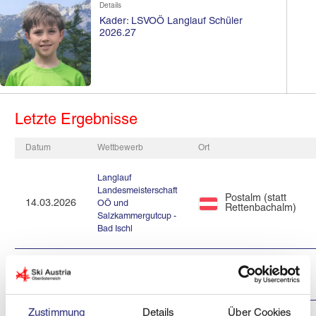
Details
Kader: LSVOÖ Langlauf Schüler
2026.27
Letzte Ergebnisse
Datum
Wettbewerb
Ort
Langlauf
Landesmeisterschaft
Postalm (statt
14.03.2026
OÖ und
Rettenbachalm)
Salzkammergutcup -
Bad Ischl
Salzkammergutcup
Postalm
28.02.2026
Langlauf 2025/26
Zustimmung
Details
Über Cookies