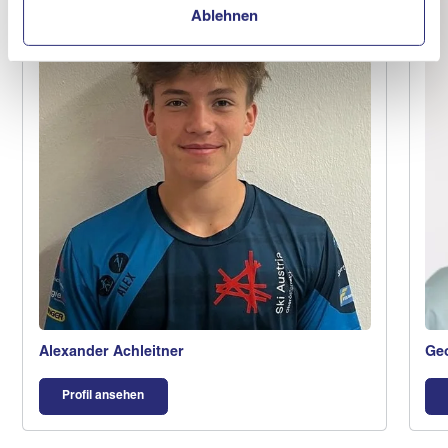
Ablehnen
Alexander Achleitner
Geo
Profil ansehen