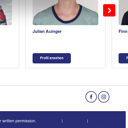
Julian Auinger
Finn
Profil ansehen
P
r written permission.
Kontakt
Datenschutz
Impressum