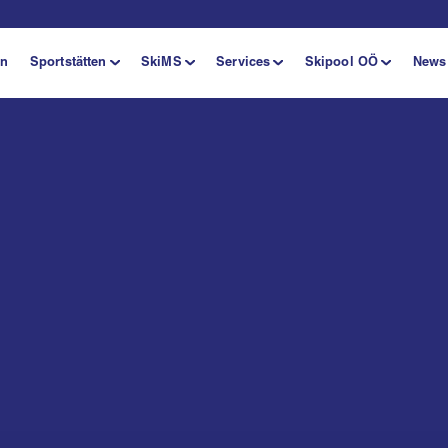
en
Sportstätten
SkiMS
Services
Skipool OÖ
News