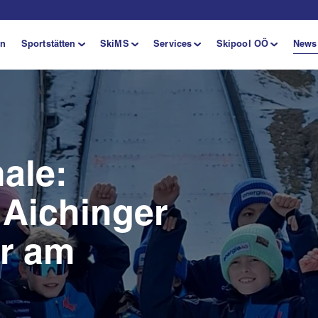
en
Sportstätten
SkiMS
Services
Skipool OÖ
News
ale:
 Aichinger
r am