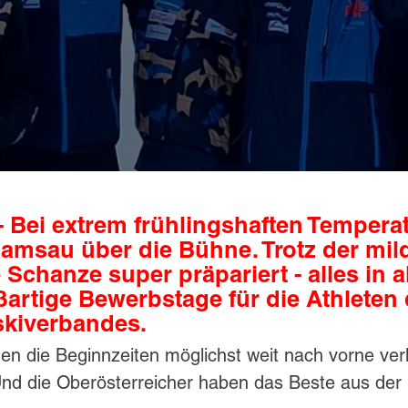
- Bei extrem frühlingshaften Tempera
Ramsau über die Bühne. Trotz der mil
 Schanze super präpariert - alles in a
artige Bewerbstage für die Athleten
skiverbandes.
 die Beginnzeiten möglichst weit nach vorne verl
d die Oberösterreicher haben das Beste aus der 