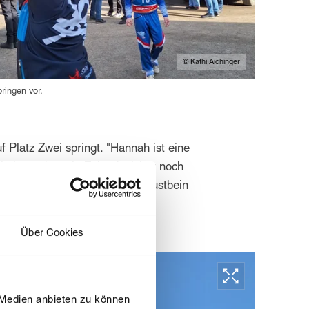
© Kathi Aichinger
pringen vor.
 Platz Zwei springt. "Hannah ist eine
 ist und uns in Zukunft sicher noch
sich Rippen geprellt und das Brustbein
appy.
Über Cookies
 Medien anbieten zu können