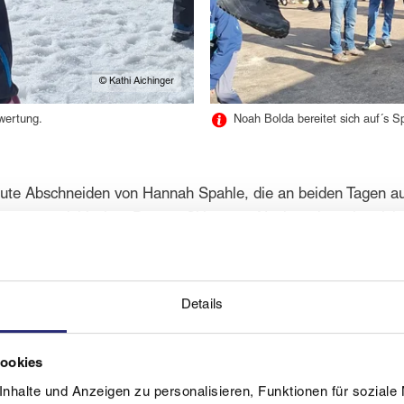
© Kathi Aichinger
twertung.
Noah Bolda bereitet sich auf´s S
gute Abschneiden von Hannah Spahle, die an beiden Tagen auf
den österreichischen Damen-Skisprung-Nachwuchs sehr wichtig
 ist, dass sie nach ihrem Trainingssturz in Seefeld, wo sie 
ist und gleich super Weiten gemacht hat", ist Hopfgartner h
Details
Cookies
nhalte und Anzeigen zu personalisieren, Funktionen für soziale