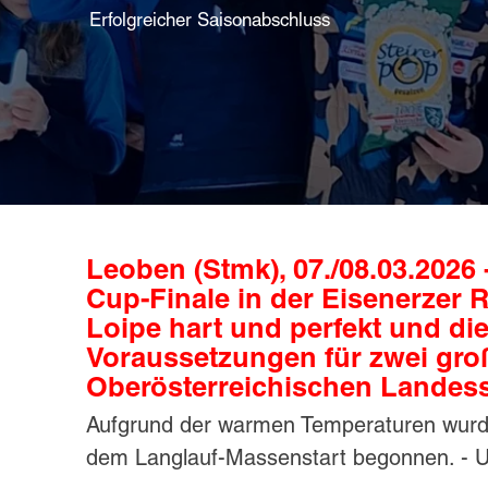
Erfolgreicher Saisonabschluss
Leoben (Stmk), 07./08.03.2026 
Cup-Finale in der Eisenerzer 
Loipe hart und perfekt und die
Voraussetzungen für zwei groß
Oberösterreichischen Landes
Aufgrund der warmen Temperaturen wurden
dem Langlauf-Massenstart begonnen. - Un