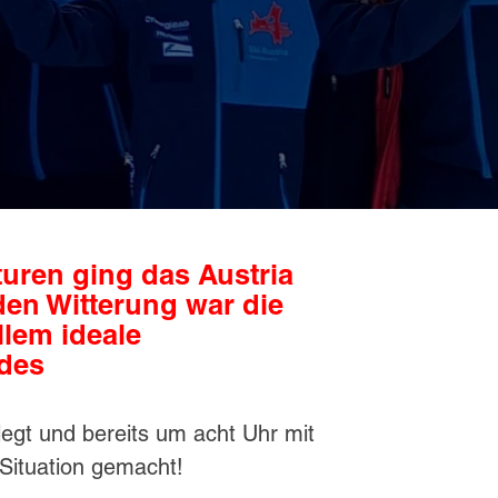
turen ging das Austria
den Witterung war die
llem ideale
 des
egt und bereits um acht Uhr mit
Situation gemacht!