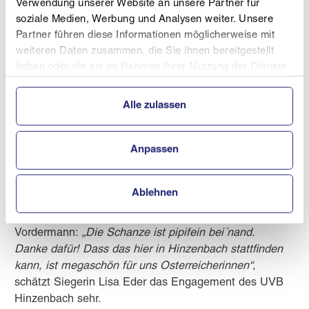
aber nicht nur in sportlicher Hinsicht geboten, sondern
Verwendung unserer Website an unsere Partner für
auch vom Organisationsteam und vor allem dem
soziale Medien, Werbung und Analysen weiter. Unsere
Schanzenteam gezeigt. Eine Woche vor dem Bewerb
Partner führen diese Informationen möglicherweise mit
war die Anlage fertig präpariert, doch der starke
weiteren Daten zusammen, die Sie ihnen bereitgestellt
haben oder die sie im Rahmen Ihrer Nutzung der Dienste
Regen machte OK-Chef Bernhard Zauner und seinem
gesammelt haben.
Team einen Strich durch die Rechnung. Der
Niederschlag fraß den Schnee dramatisch weg,
Alle zulassen
sodass aus dem Schneedepot neuerlich, händisch
Schnee eingebracht werden musste, um die
Anpassen
vorgeschriebenen 40 Zentimeter an Unterlage
garantieren zu können. Dienstag bis Donnerstag
mussten noch einmal alle mitanpacken. 35
Ablehnen
ehrenamtliche Schanzenarbeiter arbeiteten bis
Mitternacht und brachten die Anlage wieder auf
Vordermann:
„Die Schanze ist pipifein bei´nand.
Danke dafür! Dass das hier in Hinzenbach stattfinden
kann, ist megaschön für uns Osterreicherinnen“
,
schätzt Siegerin Lisa Eder das Engagement des UVB
Hinzenbach sehr.