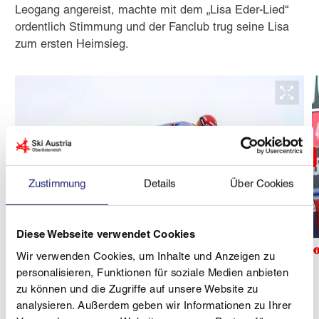
Leogang angereist, machte mit dem „Lisa Eder-Lied“
ordentlich Stimmung und der Fanclub trug seine Lisa
zum ersten Heimsieg.
Zustimmung
Details
Über Cookies
© UVB Hinzenbach/Dietmaier
Diese Webseite verwendet Cookies
Julia Mühlbacher belegte Platz 12 und Platz 9.
Wir verwenden Cookies, um Inhalte und Anzeigen zu
personalisieren, Funktionen für soziale Medien anbieten
zu können und die Zugriffe auf unsere Website zu
Höchstleistungen wurden an diesem Wochenende
analysieren. Außerdem geben wir Informationen zu Ihrer