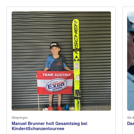
Skispringen
Ski A
Manuel Brunner holt Gesamtsieg bei
Das
Kinder4Schanzentournee