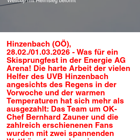
Weltcup mit Heimsieg belohnt
Hinzenbach (OÖ),
28.02./01.03.2026 - Was für ein
Skisprungfest in der Energie AG
Arena! Die harte Arbeit der vielen
Helfer des UVB Hinzenbach
angesichts des Regens in der
Vorwoche und der warmen
Temperaturen hat sich mehr als
ausgezahlt: Das Team um OK-
Chef Bernhard Zauner und die
zahlreich erschienenen Fans
wurden mit zwei spannenden