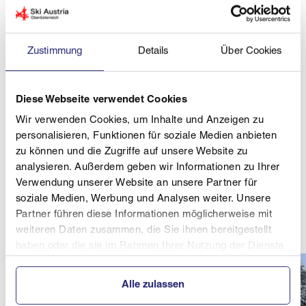
Bei den sehbehinderten Herren holte sich Johannes
Kremser (OÖBSC) mit Guide Josef Hones den
Zustimmung
Details
Über Cookies
Landesmeister-Titel über die 4,8 km Distanz. Josef
kennt die Loipe bestens, ist sie doch - aufgrund seiner
Olympiateilnahmen und Verdienste im nordischen
Diese Webseite verwendet Cookies
Skisport - nach ihm benannt.
Wir verwenden Cookies, um Inhalte und Anzeigen zu
Bei den Damen gewann Erna Berger (OÖBSC) mit
personalisieren, Funktionen für soziale Medien anbieten
Guide Johannes Grim diesen Bewerb.
zu können und die Zugriffe auf unsere Website zu
analysieren. Außerdem geben wir Informationen zu Ihrer
Im Rennen der Herren und Damen mit mentaler
Verwendung unserer Website an unsere Partner für
Behinderung setzten sich über die 4,8km Distanz
soziale Medien, Werbung und Analysen weiter. Unsere
Gregor Knogler und Judith Irresberger (beide BSV
Partner führen diese Informationen möglicherweise mit
BBRZ Linz) durch.
weiteren Daten zusammen, die Sie ihnen bereitgestellt
haben oder die sie im Rahmen Ihrer Nutzung der Dienste
gesammelt haben.
Alle zulassen