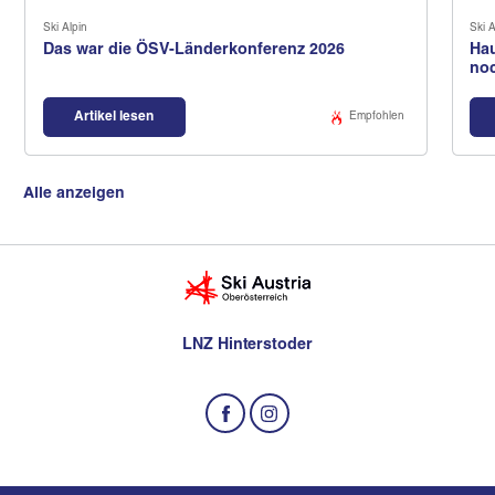
Ski Alpin
Ski A
Das war die ÖSV-Länderkonferenz 2026
Hau
no
Artikel lesen
Empfohlen
Alle anzeigen
LNZ Hinterstoder