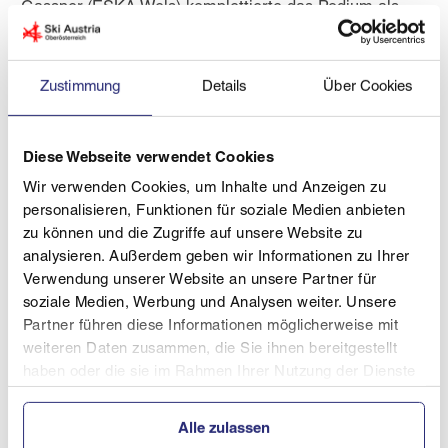
Gassner (ESKA Wels) komplettierte das Podium als
Drittplatzierter. In der Kombination setzte sich Oliver
erneut durch und krönte sich zum zweifachen
Europameister, während Johannes als Vize-
Zustimmung
Details
Über Cookies
Europameister glänzte.
Auch Nachwuchsfahrer Lorenz Resch (Union-aqotec
Diese Webseite verwendet Cookies
Weißenkirchen) überzeugte mit einer starken Leistung
Wir verwenden Cookies, um Inhalte und Anzeigen zu
und wurde in seiner Klasse, Schüler 16, dreimal Vize-
personalisieren, Funktionen für soziale Medien anbieten
Europameister.
zu können und die Zugriffe auf unsere Website zu
Am Sonntag fanden zudem zwei Rennen im Rahmen
analysieren. Außerdem geben wir Informationen zu Ihrer
des Austria Shorty Cups statt, bei denen das OÖ-
Verwendung unserer Website an unsere Partner für
soziale Medien, Werbung und Analysen weiter. Unsere
Team erneut brillierte. Im Shorty-Rennen,
Partner führen diese Informationen möglicherweise mit
Vielseitigkeitslauf, siegten Tanja Vogl und Johannes
weiteren Daten zusammen, die Sie ihnen bereitgestellt
Gassner mit Laufbestzeiten, während Oliver Vogl bei
haben oder die sie im Rahmen Ihrer Nutzung der Dienste
den Herren die zweitbeste Zeit erzielte. Lorenz Resch
gesammelt haben.
sicherte sich erneut Rang zwei in seiner Klasse. Im
Figl-Riesenslalom ließen Tanja und Johannes mit
Alle zulassen