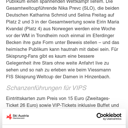
Publikum einen spannenden Wettkampf liefern. Die
Gesamtweltcupführende Nika Prevc (SLO), die beiden
Deutschen Katharina Schmid und Selina Freitag auf
Platz 2 und 3 in der Gesamtwertung sowie Eirin Maria
Kvandal (Platz 4) aus Norwegen werden eine Woche
vor der WM in Trondheim noch einmal im Eferdinger
Becken ihre gute Form unter Beweis stellen – und das
heimische Publikum kann hautnah mit dabei sein. Für
Skisprung-Fans gibt es kaum eine bessere
Gelegenheit ihre Stars ohne weite Anfahrt live zu
sehen und so nah zu erleben wie beim Viessmann
FIS Skisprung Weltcup der Damen in Hinzenbach.
Schanzenführungen für VIPS
Eintrittskarten zum Preis von 15 Euro (Zweitages-
Ticket 26 Euro) sowie VIP-Tickets inklusive Buffet und
Schanzenführungen können online auf
https://www.ticket-
onlineshop.com/ols/skiaustria/de
gekauft werden.