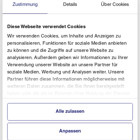
Zustimmung
Details
Über Cookies
Tageskasse: 20 Euro bzw. 31 Euro für ein
Zweitagesticket
Diese Webseite verwendet Cookies
Kinder Jahrgang 2009 und jünger haben freien Eintritt.
Wir verwenden Cookies, um Inhalte und Anzeigen zu
Übrigens: Karten im Online-Verkauf sind immer
personalisieren, Funktionen für soziale Medien anbieten
billiger als direkt an der Tageskasse gekaufte Tickets!
zu können und die Zugriffe auf unsere Website zu
analysieren. Außerdem geben wir Informationen zu Ihrer
Verwendung unserer Website an unsere Partner für
soziale Medien, Werbung und Analysen weiter. Unsere
Zeitplan
Partner führen diese Informationen möglicherweise mit
weiteren Daten zusammen, die Sie ihnen bereitgestellt
Samstag, 22.02.2025
:
haben oder die sie im Rahmen Ihrer Nutzung der Dienste
09:00 Uhr: Offizielles Training – 2 Durchgänge
gesammelt haben.
Alle zulassen
10:30 Uhr: Qualifikation
12:00 Uhr: Wettkampf – 2 Durchgänge
Anpassen
13:30 Uhr: Siegerehrung