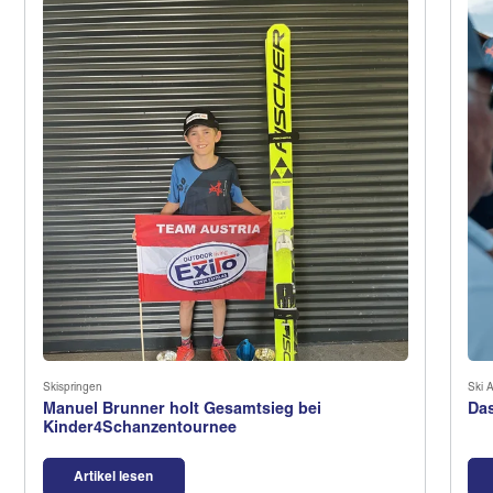
Skispringen
Ski A
Manuel Brunner holt Gesamtsieg bei
Das
Kinder4Schanzentournee
Artikel lesen