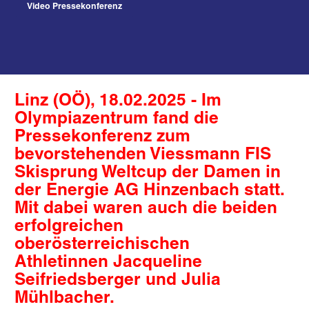
Video Pressekonferenz
Linz (OÖ), 18.02.2025 - Im
Olympiazentrum fand die
Pressekonferenz zum
bevorstehenden Viessmann FIS
Skisprung Weltcup der Damen in
der Energie AG Hinzenbach statt.
Mit dabei waren auch die beiden
erfolgreichen
oberösterreichischen
Athletinnen Jacqueline
Seifriedsberger und Julia
Mühlbacher.