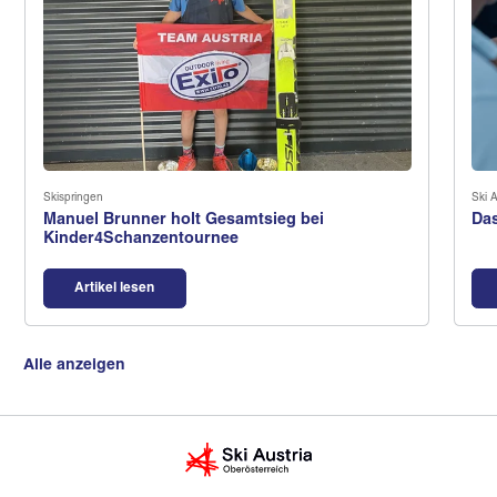
Skispringen
Ski A
Manuel Brunner holt Gesamtsieg bei
Das
Kinder4Schanzentournee
Artikel lesen
Alle anzeigen