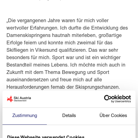
„Die vergangenen Jahre waren für mich voller
wertvoller Erfahrungen. Ich durfte die Entwicklung des
Damenskispringens hautnah miterleben, großartige
Erfolge feiern und konnte mich zweimal für das
Skifliegen in Vikersund qualifizieren. Das war sehr
besonders für mich. Sport war und ist ein wichtiger
Bestandteil meines Lebens. Ich möchte mich auch in
Zukunft mit dem Thema Bewegung und Sport
auseinandersetzen und freue mich auf alle
Herausforderungen fernab der Skisprungschanzen.
Ein großer Dank geht an meine Familie und Freunde,
mein Team, meine Partner und Sponsoren, das
Bundesheer, die Sporthilfe, das Sportland
Zustimmung
Details
Über Cookies
Oberösterreich sowie den Österreichischen
Skiverband. Ohne ihre Unterstützung wäre es mir
nicht möglich gewesen, so viele Jahre meinen Traum
Diese Webseite verwendet Cookies