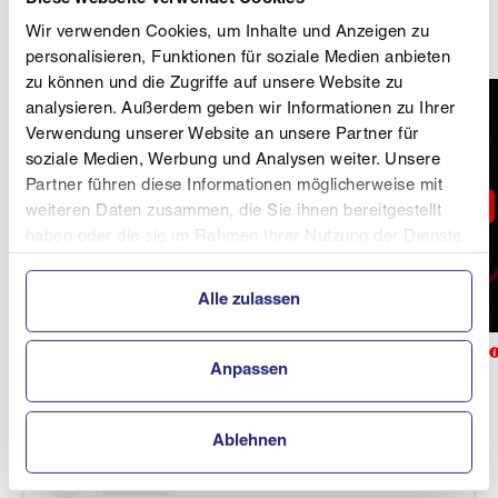
zu leben“,
bilanziert Seifriedsberger
nach 228
Weltcupstarts.
Wir verwenden Cookies, um Inhalte und Anzeigen zu
personalisieren, Funktionen für soziale Medien anbieten
zu können und die Zugriffe auf unsere Website zu
analysieren. Außerdem geben wir Informationen zu Ihrer
Verwendung unserer Website an unsere Partner für
soziale Medien, Werbung und Analysen weiter. Unsere
Partner führen diese Informationen möglicherweise mit
weiteren Daten zusammen, die Sie ihnen bereitgestellt
haben oder die sie im Rahmen Ihrer Nutzung der Dienste
gesammelt haben.
Alle zulassen
© GEPA pictures
Mit Daniela Iraschko-Stolz, Michael Hayböck und Stefan Kraft holt sie
Anpassen
bei der WM 2017 in Lahti im Mixed-Bewerb Silber.
Ablehnen