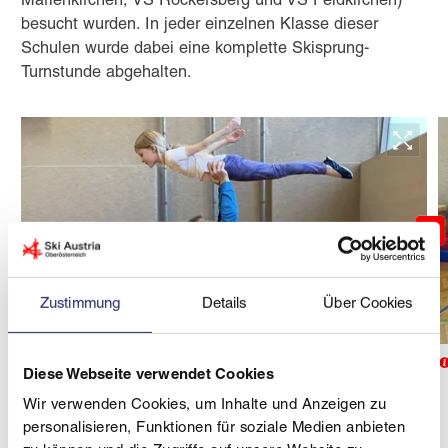
Marienkirchen, VS Rockersberg und VS Feldkirchen)
besucht wurden. In jeder einzelnen Klasse dieser
Schulen wurde dabei eine komplette Skisprung-
Turnstunde abgehalten.
Zustimmung
Details
Über Cookies
© Michael Grubinger/SkiAustria
So fühlt sich fliegen an!
Diese Webseite verwendet Cookies
Wir verwenden Cookies, um Inhalte und Anzeigen zu
Das Kinder-Schanzenfest selber wird am Sonntag,
personalisieren, Funktionen für soziale Medien anbieten
dem 29. Dezember 2024 von 10:00 - 12:00 Uhr in der