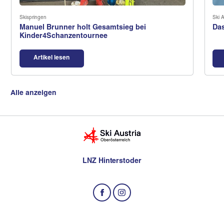
Skispringen
Ski A
Manuel Brunner holt Gesamtsieg bei
Das
Kinder4Schanzentournee
Artikel lesen
Alle anzeigen
LNZ Hinterstoder