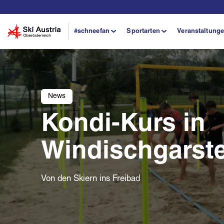
#schneefan
Sportarten
Veranstaltung
News
Kondi-Kurs in
Windischgarst
Von den Skiern ins Freibad