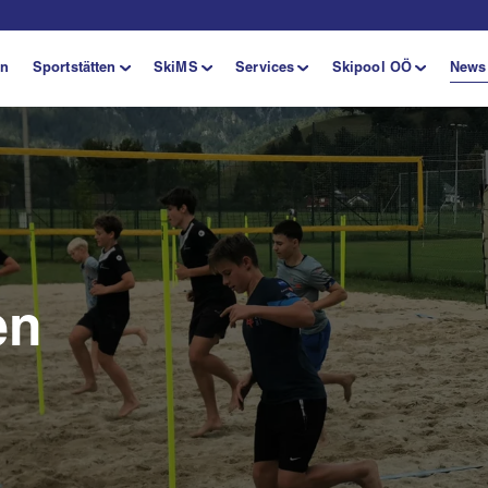
en
Sportstätten
SkiMS
Services
Skipool OÖ
News
en