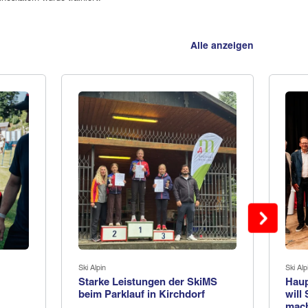
Alle anzeigen
Ski Alpin
Ski Alp
Starke Leistungen der SkiMS
Haup
beim Parklauf in Kirchdorf
will
mac