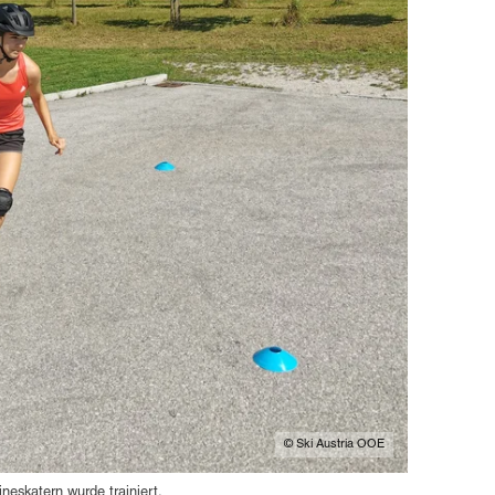
© Ski Austria OOE
lineskatern wurde trainiert.