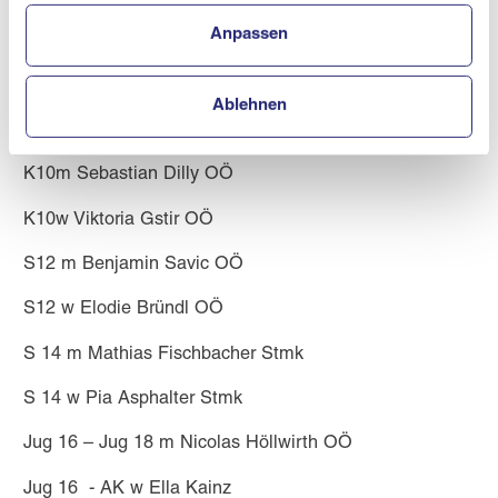
Anpassen
Klassensieger
Ablehnen
K8 m Maximilian Bründl OÖ
K10m Sebastian Dilly OÖ
K10w Viktoria Gstir OÖ
S12 m Benjamin Savic OÖ
S12 w Elodie Bründl OÖ
S 14 m Mathias Fischbacher Stmk
S 14 w Pia Asphalter Stmk
Jug 16 – Jug 18 m Nicolas Höllwirth OÖ
Jug 16 - AK w Ella Kainz