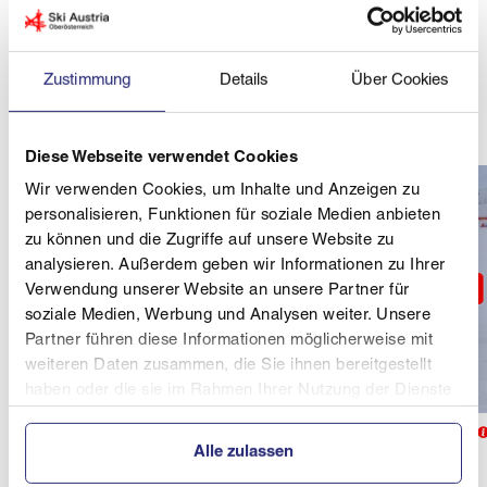
18.02.2025 - 07:37
Zustimmung
Details
Über Cookies
Autor: Ingrid Oberndorfer
Lesedauer: 2 Minuten
Diese Webseite verwendet Cookies
Wir verwenden Cookies, um Inhalte und Anzeigen zu
personalisieren, Funktionen für soziale Medien anbieten
zu können und die Zugriffe auf unsere Website zu
analysieren. Außerdem geben wir Informationen zu Ihrer
Verwendung unserer Website an unsere Partner für
soziale Medien, Werbung und Analysen weiter. Unsere
Partner führen diese Informationen möglicherweise mit
weiteren Daten zusammen, die Sie ihnen bereitgestellt
haben oder die sie im Rahmen Ihrer Nutzung der Dienste
© Schwentner
gesammelt haben.
Kurzes Briefing mit den Pacemakern: v.l. Markus Kepplinger, Matthias
Alle zulassen
Schwentner und Markus Bründl mit Landestrainer Thomas Schacht