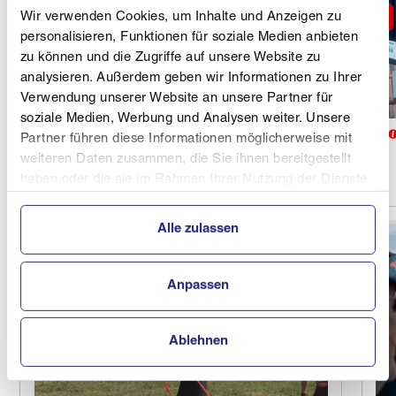
Wir verwenden Cookies, um Inhalte und Anzeigen zu
personalisieren, Funktionen für soziale Medien anbieten
zu können und die Zugriffe auf unsere Website zu
analysieren. Außerdem geben wir Informationen zu Ihrer
Verwendung unserer Website an unsere Partner für
soziale Medien, Werbung und Analysen weiter. Unsere
Raphaela Springer absolviert Skirollerintervalle in herrlicher
Partner führen diese Informationen möglicherweise mit
Bergkulisse.
weiteren Daten zusammen, die Sie ihnen bereitgestellt
haben oder die sie im Rahmen Ihrer Nutzung der Dienste
gesammelt haben.
Alle zulassen
Anpassen
Ablehnen