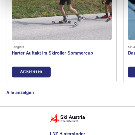
Langlauf
Ski A
Harter Auftakt im Skiroller Sommercup
Das
Artikel lesen
Alle anzeigen
LNZ Hinterstoder