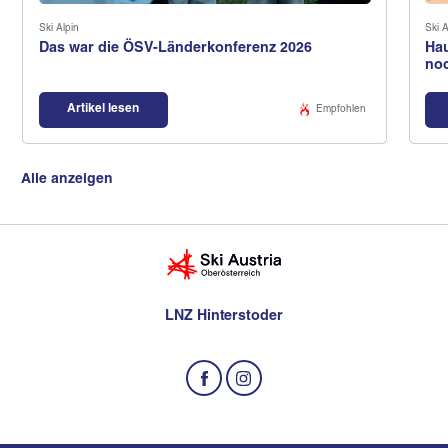
Ski Alpin
Ski A
Das war die ÖSV-Länderkonferenz 2026
Hau
no
Artikel lesen
Empfohlen
Alle anzeigen
LNZ Hinterstoder