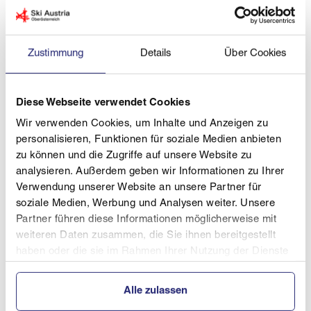
beim Slalom erreichte Laurin Bäck (SBC
Böhmerwald) in Klasse Kinder 2.
Niklas Graf (WSV Windischgarsten / Schüler 2)
Zustimmung
Details
Über Cookies
ist zweifacher Vizemeister!
Linus Pröll (SBC Böhmerwald) gewinnt zweimal
Diese Webseite verwendet Cookies
Bronce in Klasse Jugend 2.
Paul Gabriel (SBC Böhmerwald) ist Erster und
Wir verwenden Cookies, um Inhalte und Anzeigen zu
personalisieren, Funktionen für soziale Medien anbieten
Zweiter in Klasse Jugend 1.
zu können und die Zugriffe auf unsere Website zu
analysieren. Außerdem geben wir Informationen zu Ihrer
Alles in allem ein Ergebnis, das sich sehen
Verwendung unserer Website an unsere Partner für
lassen kann, dementsprechend happy sind auch
soziale Medien, Werbung und Analysen weiter. Unsere
die Trainer Manuel Janout und Thomas Bäck und
Partner führen diese Informationen möglicherweise mit
natürlich auch die Athleten: "Die Bedingungen -
weiteren Daten zusammen, die Sie ihnen bereitgestellt
Wetter, Schnee, Kurssetzung - waren wirklich
haben oder die sie im Rahmen Ihrer Nutzung der Dienste
gesammelt haben.
sehr gut und auf die sehr enge Kurssetzung
waren wir gut vorbereitet. Die Athleten haben ihr
Alle zulassen
Können gut umsetzen können und wir sind alle