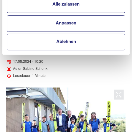
Alle zulassen
Stoch aus Polen - nützen die Anlage in
Hinzenbach, um im Zuge der Saisonvorbereitung
an ihrer Technik zu feilen.
Anpassen
News teilen
Ablehnen
17.08.2024 - 10:20
Autor: Sabine Schenk
Lesedauer: 1 Minute