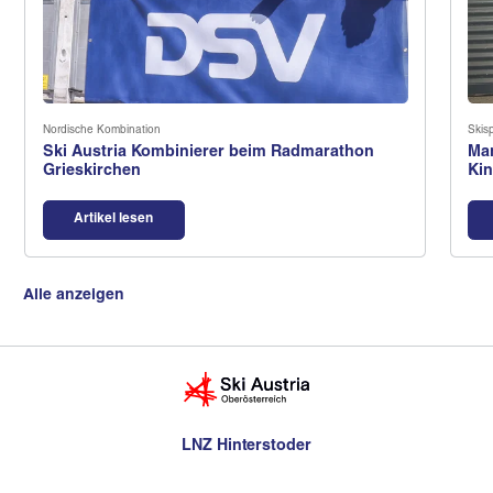
Nordische Kombination
Skis
Ski Austria Kombinierer beim Radmarathon
Man
Grieskirchen
Ki
Artikel lesen
Alle anzeigen
LNZ Hinterstoder