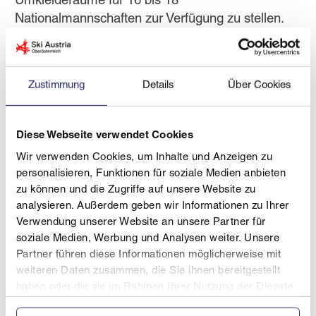
Umkleideräume für 16 bis 18
Nationalmannschaften zur Verfügung zu stellen.
Mit der Errichtung des Springerdorfes gehören
diese temporären Containerdörfer nun der
Zustimmung
Details
Über Cookies
Vergangenheit an. „Das Springerdorf bietet den
Sportlerinnen und Sportlern ausreichend
Service- und Umkleideräume, Sanitäranlagen
Diese Webseite verwendet Cookies
sowie einen Speisesaal für 50 Personen.
Wir verwenden Cookies, um Inhalte und Anzeigen zu
Außerdem wurde durch einen adaptierten
personalisieren, Funktionen für soziale Medien anbieten
Container ein permanentes Pressezentrum
zu können und die Zugriffe auf unsere Website zu
geschaffen“, weist Achleitner auf die wichtigsten
analysieren. Außerdem geben wir Informationen zu Ihrer
Neuerungen hin.
Verwendung unserer Website an unsere Partner für
soziale Medien, Werbung und Analysen weiter. Unsere
Partner führen diese Informationen möglicherweise mit
Neben den Wettkämpfen herrscht auf der
weiteren Daten zusammen, die Sie ihnen bereitgestellt
Schanze reger Trainingsbetrieb. Nationale und
haben oder die sie im Rahmen Ihrer Nutzung der Dienste
internationale Stars - wie zuletzt der dreifache
gesammelt haben.
Olympiasieger und zweifache Weltmeister Kamil