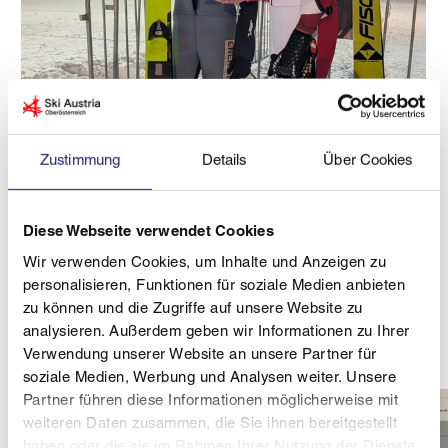
© UVB Hinzenbach/Aichinger
Nevio Paschinger und Georg Aichinger
Zustimmung
Details
Über Cookies
Großes Lob findet Hopfgartner auch für die Gastgeber
vom UVB Hinzenbach. "Das Team um Präsident
Bernhard Zauner hat es geschafft, selbst bei nicht
Diese Webseite verwendet Cookies
mehr so klassen Verhältnissen so eine super Schanze
Wir verwenden Cookies, um Inhalte und Anzeigen zu
und so eine super Loipe herzuzaubern. Ein großes
personalisieren, Funktionen für soziale Medien anbieten
Dankeschön dafür", so Hopfgartner. Der Springer-
zu können und die Zugriffe auf unsere Website zu
und Kombinierer-Nachwuchs dankte diesen Einsatz
analysieren. Außerdem geben wir Informationen zu Ihrer
der Hinzenbacher wiederum mit top Sprüngen!
Verwendung unserer Website an unsere Partner für
soziale Medien, Werbung und Analysen weiter. Unsere
Partner führen diese Informationen möglicherweise mit
weiteren Daten zusammen, die Sie ihnen bereitgestellt
haben oder die sie im Rahmen Ihrer Nutzung der Dienste