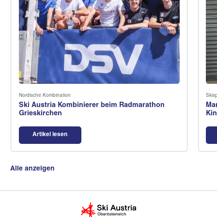
Nordische Kombination
Skis
Ski Austria Kombinierer beim Radmarathon
Man
Grieskirchen
Ki
Artikel lesen
Alle anzeigen