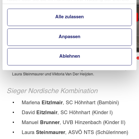
gesammelt haben.
Alle zulassen
Anpassen
© UVB Hinzenbach/Aichinger
Ablehnen
Trainer Dustin Hopfgartner (l.), LSVOÖ-Referent Sprunglauf und
Nordische Kombination Christian Schlagnitweit (r.) und UVB
Hinzenbach-Präsident Bernhard Zauner gratulierten Anna Eitzlmair,
Laura Steinmaurer und Viktoria Van Der Heijden.
Sieger Nordische Kombination
Marlena
Eitzlmair
, SC Höhnhart (Bambini)
David
Eitzlmair
, SC Höhnhart (Kinder I)
Manuel
Brunner
, UVB Hinzenbach (Kinder II)
Laura
Steinmaurer
, ASVÖ NTS (Schülerinnen)