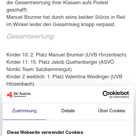
der Gesamtwertung ihrer Klassen aufs Podest
geschafft.
Manuel Brunner hat durch seine beiden Stürze in Reit
im Winkel leider den Gesamtsieg knapp verpasst.
Gesamtwertung:
Kinder 10: 2. Platz Manuel Brunner (UVB Hinzenbach)
Kinder 11: 15. Platz Jakob Quehenberger (ASVÖ
Nordic Team Salzkammergut)
Kinder 2 weiblich: 1. Platz Valentina Weidinger (UVB
Hinzenbach)
Kinder 2 weiblich: 3. Platz Anna Eitzlmair (ASVÖ SC
Höhnhart)
Einzelergebnisse:
Zustimmung
Details
Über Cookies
1. Bewerb Reit im Winkl 25.05.2025
Diese Webseite verwendet Cookies