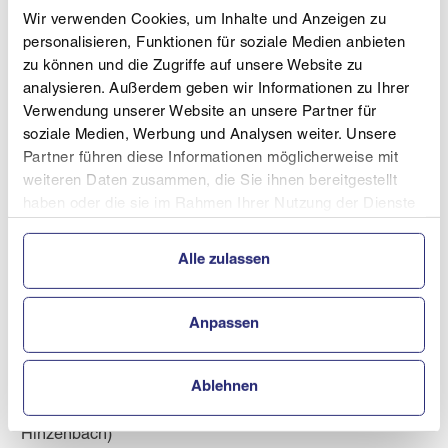
Wir verwenden Cookies, um Inhalte und Anzeigen zu
Kinder 10: 5. Platz Manuel Brunner (UVB Hinzenbach
personalisieren, Funktionen für soziale Medien anbieten
/ Sturz im ersten Durchgang)
zu können und die Zugriffe auf unsere Website zu
Kinder 11: 16. Platz Jakob Quehenberger (ASVÖ
analysieren. Außerdem geben wir Informationen zu Ihrer
Nordic Team Salzkammergut)
Verwendung unserer Website an unsere Partner für
Kinder 2 weiblich: 1. Platz Valentina Weidinger (UVB
soziale Medien, Werbung und Analysen weiter. Unsere
Hinzenbach)
Partner führen diese Informationen möglicherweise mit
Kinder 2 weiblich: 3. Platz Anna Eitzlmair (ASVÖ SC
weiteren Daten zusammen, die Sie ihnen bereitgestellt
Höhnhart)
haben oder die sie im Rahmen Ihrer Nutzung der Dienste
gesammelt haben.
2. Bewerb Reit im Winkel (Ersatztermin für
Alle zulassen
Berchtesgaden) 26.05.2025
Kinder 10: 6. Platz Manuel Brunner (UVB Hinzenbach
Anpassen
/ Sturz im zweiten Durchgang)
Kinder 11: 14. Platz Jakob Quehenberger (ASVÖ
Nordic Team Salzkammergut)
Ablehnen
Kinder 2 weiblich: 1. Platz Valentina Weidinger (UVB
Hinzenbach)