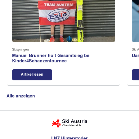
Skispringen
Ski A
Manuel Brunner holt Gesamtsieg bei
Das
Kinder4Schanzentournee
Artikel lesen
Alle anzeigen
LNZ Hinterstoder