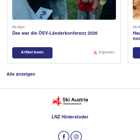
Ski Alpin
Ski A
Das war die ÖSV-Länderkonferenz 2026
Hau
no
Artikel lesen
Empfohlen
Alle anzeigen
LNZ Hinterstoder