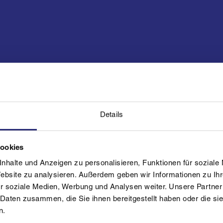
hrung der Saison 2024_25
r Center zur Gesamtsiegerehrung der Sparten Alp
Details
 Biathlon statt. Platz 1 - 3 der jeweiligen gewert
Cookies
nhalte und Anzeigen zu personalisieren, Funktionen für soziale
Website zu analysieren. Außerdem geben wir Informationen zu I
r soziale Medien, Werbung und Analysen weiter. Unsere Partner
 Daten zusammen, die Sie ihnen bereitgestellt haben oder die s
n.