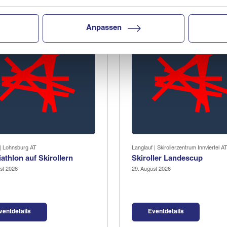
Anpassen
 | Lohnsburg AT
Langlauf | Skirollerzentrum Innviertel A
athlon auf Skirollern
Skiroller Landescup
st 2026
29. August 2026
ventdetails
Eventdetails