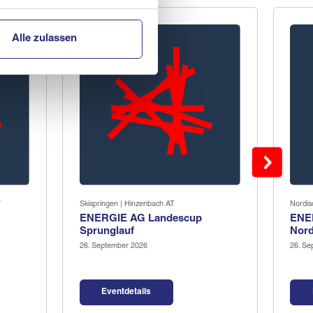
Alle zulassen
T
Skispringen | Hinzenbach AT
Nordis
ENERGIE AG Landescup
ENE
Sprunglauf
Nord
26. September 2026
26. Se
Eventdetails