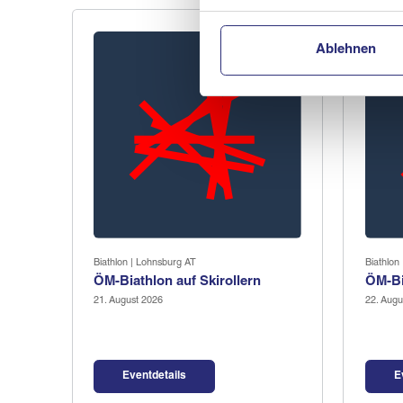
Ablehnen
Biathlon | Lohnsburg AT
Biathlon
ÖM-Biathlon auf Skirollern
ÖM-Bi
21. August 2026
22. Augu
Eventdetails
E