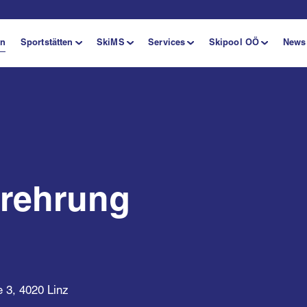
en
Sportstätten
SkiMS
Services
Skipool OÖ
News
rehrung
 3, 4020 Linz