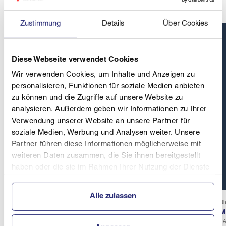
Zustimmung
Details
Über Cookies
Diese Webseite verwendet Cookies
Wir verwenden Cookies, um Inhalte und Anzeigen zu
personalisieren, Funktionen für soziale Medien anbieten
zu können und die Zugriffe auf unsere Website zu
analysieren. Außerdem geben wir Informationen zu Ihrer
Verwendung unserer Website an unsere Partner für
soziale Medien, Werbung und Analysen weiter. Unsere
Partner führen diese Informationen möglicherweise mit
weiteren Daten zusammen, die Sie ihnen bereitgestellt
haben oder die sie im Rahmen Ihrer Nutzung der Dienste
gesammelt haben.
Alle zulassen
Biathlon | Lohnsburg AT
Biat
ÖM-Biathlon auf Skirollern
ÖM-
21. August 2026
22. 