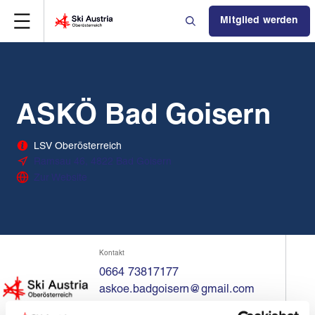
Mitglied werden
ASKÖ Bad Goisern
LSV Oberösterreich
Ramsau 46, 4822 Bad Goisern
Zur Website
Kontakt
0664 73817177
askoe.badgoisern@gmail.com