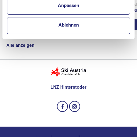
Verein
Vere
Anpassen
ASKÖ Schiclub Neukirchen / En
AS
Vereinsprofil
Ablehnen
Alle anzeigen
LNZ Hinterstoder