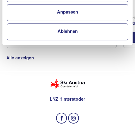
Anpassen
Verein
Vere
ASKÖ Bad Goisern
AS
Ablehnen
Vereinsprofil
Alle anzeigen
LNZ Hinterstoder