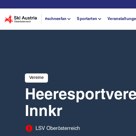
#schneefan
Sportarten
Veranstaltung
Vereine
Heeresportverei
Innkr
LSV Oberösterreich