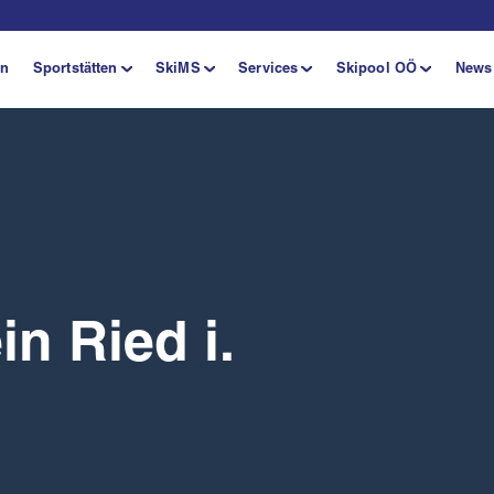
en
Sportstätten
SkiMS
Services
Skipool OÖ
News
n Ried i.