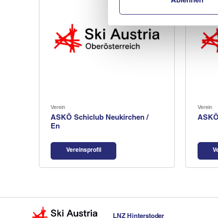
Ablehnen
Verein
Verein
ASKÖ Schiclub Neukirchen /
ASKÖ
En
Vereinsprofil
V
LNZ Hinterstoder