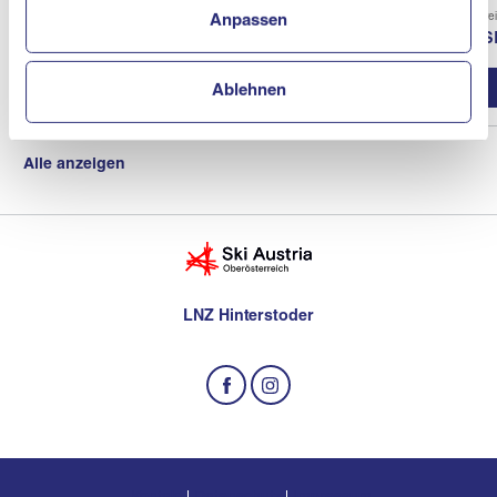
Verein
Vere
Anpassen
ASKÖ Schiclub Neukirchen / En
AS
Vereinsprofil
Ablehnen
Alle anzeigen
LNZ Hinterstoder