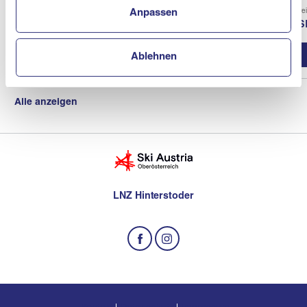
Verein
Vere
Anpassen
ASKÖ Schiclub Neukirchen / En
AS
Vereinsprofil
Ablehnen
Alle anzeigen
LNZ Hinterstoder