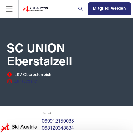
Mitglied werden
SC UNION
Eberstalzell
LSV Oberösterreich
Zur Website
Kontakt
069912150085
068120348834