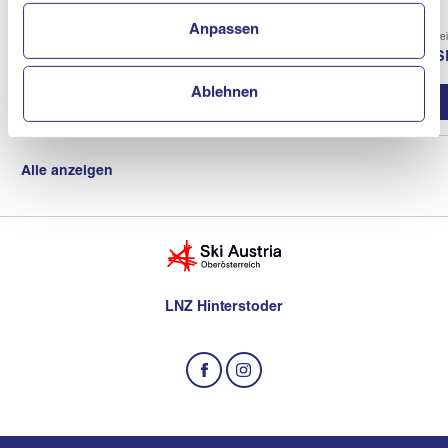
Anpassen
Verein
Vere
ASKÖ Schiclub Neukirchen / En
AS
Ablehnen
Vereinsprofil
Alle anzeigen
LNZ Hinterstoder