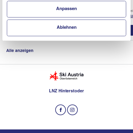
Anpassen
Verein
Vere
ASKÖ Schiclub Neukirchen / En
AS
Ablehnen
Vereinsprofil
Alle anzeigen
LNZ Hinterstoder