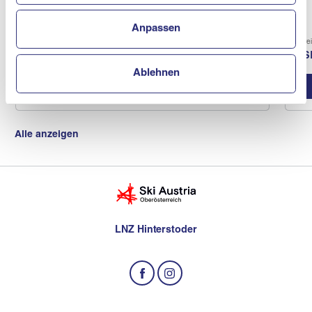
Anpassen
Verein
Vere
ASKÖ Schiclub Neukirchen / En
AS
Ablehnen
Vereinsprofil
Alle anzeigen
LNZ Hinterstoder