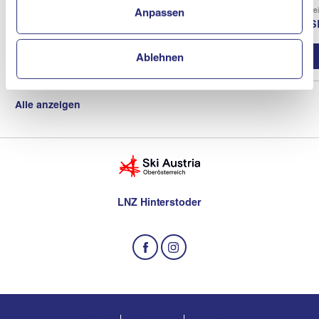
Verein
Vere
Anpassen
ASKÖ Schiclub Neukirchen / En
AS
Vereinsprofil
Ablehnen
Alle anzeigen
LNZ Hinterstoder