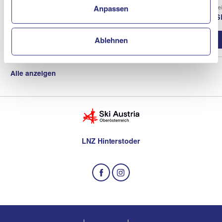
Verein
Vere
Anpassen
ASKÖ Schiclub Neukirchen / En
AS
Vereinsprofil
Ablehnen
Alle anzeigen
LNZ Hinterstoder