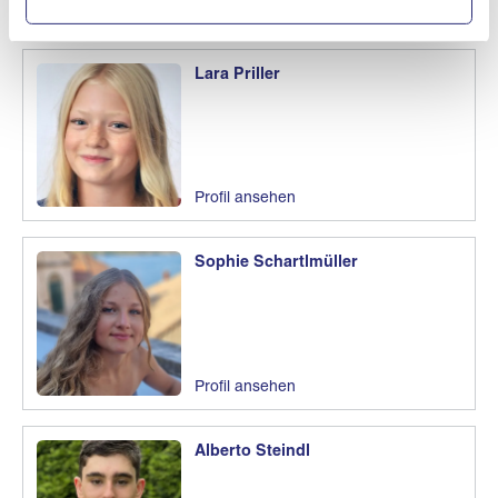
Profil ansehen
Lara Priller
Profil ansehen
Sophie Schartlmüller
Profil ansehen
Alberto Steindl