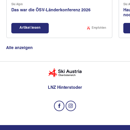
Ski Alpin
Ski A
Das war die ÖSV-Länderkonferenz 2026
Hau
no
Artikel lesen
Empfohlen
Alle anzeigen
LNZ Hinterstoder