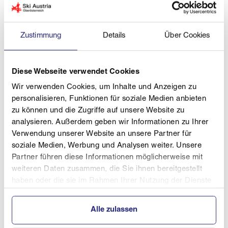
Zustimmung
Details
Über Cookies
Diese Webseite verwendet Cookies
Wir verwenden Cookies, um Inhalte und Anzeigen zu
personalisieren, Funktionen für soziale Medien anbieten
zu können und die Zugriffe auf unsere Website zu
© ÖBSV Baubinder
analysieren. Außerdem geben wir Informationen zu Ihrer
Verwendung unserer Website an unsere Partner für
Der erfolgreich Christian Öllinger gibt Interviews.
soziale Medien, Werbung und Analysen weiter. Unsere
Partner führen diese Informationen möglicherweise mit
Im Riesenslalom konnte sich bei den Damen in der
weiteren Daten zusammen, die Sie ihnen bereitgestellt
Klasse DownSyndrom Anna-Sophie Freidl vor
haben oder die sie im Rahmen Ihrer Nutzung der Dienste
Stephanie Schlömmer und Bea Westerstrahle aus
gesammelt haben.
Finnland durchsetzen. Ellena Grabner landete auf
Alle zulassen
dem undankbaren 4. Platz.