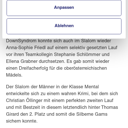
Christian Öllinger musste sich in der Klasse Mental
Anpassen
mit zwei soliden aber nicht ganz fehlerfreien Läufen
ebenfalls mit dem 4. Platz begnügen.
Ablehnen
Am Abschlusstag der Bewerbe stand der Slalom auf
dem Programm. Bei den Damen in der Klasse
DownSyndrom konnte sich auch im Slalom wieder
Anna-Sophie Friedl auf einem selektiv gesetzten Lauf
vor ihren Teamkollegin Stephanie Schlömmer und
Ellena Grabner durchsetzen. Es gab somit wieder
einen Dreifacherfolg für die oberösterreichischen
Mädels.
Der Slalom der Männer in der Klasse Mental
entwickelte sich zu einem wahren Krimi, bei dem sich
Christian Öllinger mit einem perfekten zweiten Lauf
und mit Bestzeit in diesem letztendlich hinter Thomas
Girard den 2. Platz und somit die Silberne Gams
sichern konnte.